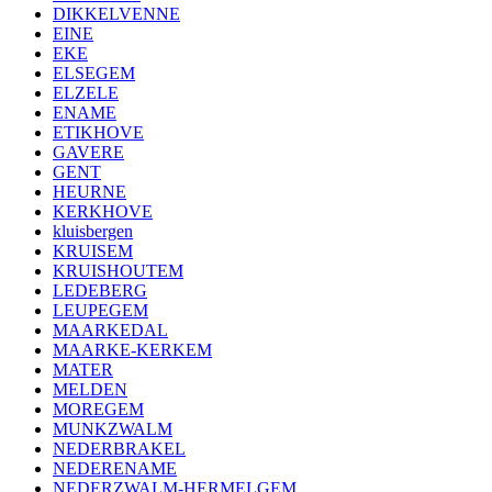
DIKKELVENNE
EINE
EKE
ELSEGEM
ELZELE
ENAME
ETIKHOVE
GAVERE
GENT
HEURNE
KERKHOVE
kluisbergen
KRUISEM
KRUISHOUTEM
LEDEBERG
LEUPEGEM
MAARKEDAL
MAARKE-KERKEM
MATER
MELDEN
MOREGEM
MUNKZWALM
NEDERBRAKEL
NEDERENAME
NEDERZWALM-HERMELGEM