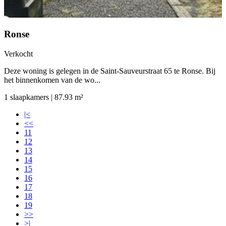
Ronse
Verkocht
Deze woning is gelegen in de Saint-Sauveurstraat 65 te Ronse. Bij
het binnenkomen van de wo...
1 slaapkamers | 87.93 m²
|<
<<
11
12
13
14
15
16
17
18
19
>>
>|