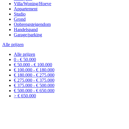
Villa/Woning/Hoeve
Appartement
Studio
Grond
Opbrengsteigendom
Handelspand
Garage/parking
Alle prijzen
Alle prijzen
0 - € 50.000
€ 50.000 - € 100.000
€ 100.000 - € 180.000
€ 180.000 - € 275.000
€ 275.000 - € 375.000
€ 375.000 - € 500.000
€ 500.000 - € 650.000
> € 650.000