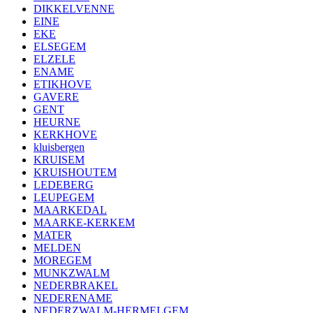
DIKKELVENNE
EINE
EKE
ELSEGEM
ELZELE
ENAME
ETIKHOVE
GAVERE
GENT
HEURNE
KERKHOVE
kluisbergen
KRUISEM
KRUISHOUTEM
LEDEBERG
LEUPEGEM
MAARKEDAL
MAARKE-KERKEM
MATER
MELDEN
MOREGEM
MUNKZWALM
NEDERBRAKEL
NEDERENAME
NEDERZWALM-HERMELGEM