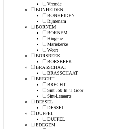
Vremde
BONHEIDEN
BONHEIDEN
Rijmenam
BORNEM
BORNEM
Hingene
Mariekerke
Weert
BORSBEEK
BORSBEEK
BRASSCHAAT
BRASSCHAAT
BRECHT
BRECHT
Sint-Job-In-'T-Goor
Sint-Lenaarts
DESSEL
DESSEL
DUFFEL
DUFFEL
EDEGEM