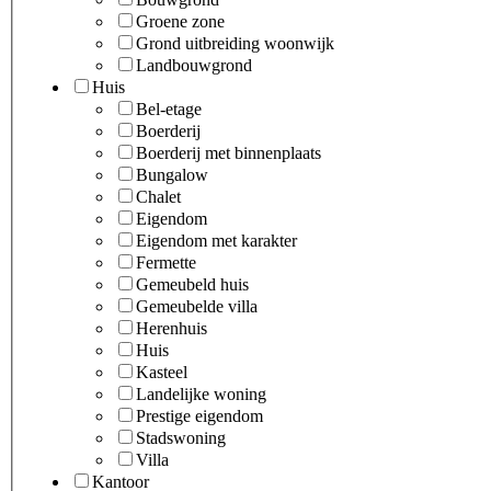
Groene zone
Grond uitbreiding woonwijk
Landbouwgrond
Huis
Bel-etage
Boerderij
Boerderij met binnenplaats
Bungalow
Chalet
Eigendom
Eigendom met karakter
Fermette
Gemeubeld huis
Gemeubelde villa
Herenhuis
Huis
Kasteel
Landelijke woning
Prestige eigendom
Stadswoning
Villa
Kantoor