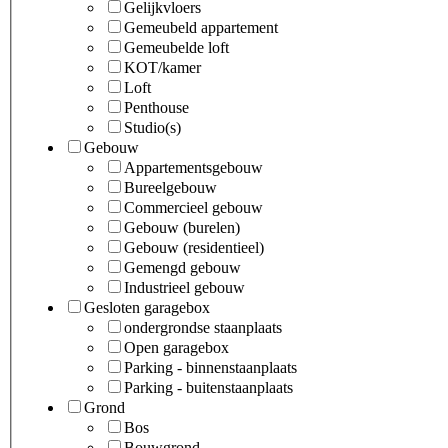
Gelijkvloers
Gemeubeld appartement
Gemeubelde loft
KOT/kamer
Loft
Penthouse
Studio(s)
Gebouw
Appartementsgebouw
Bureelgebouw
Commercieel gebouw
Gebouw (burelen)
Gebouw (residentieel)
Gemengd gebouw
Industrieel gebouw
Gesloten garagebox
ondergrondse staanplaats
Open garagebox
Parking - binnenstaanplaats
Parking - buitenstaanplaats
Grond
Bos
Bouwgrond