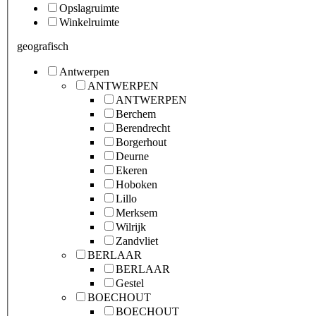
Opslagruimte
Winkelruimte
geografisch
Antwerpen
ANTWERPEN
ANTWERPEN
Berchem
Berendrecht
Borgerhout
Deurne
Ekeren
Hoboken
Lillo
Merksem
Wilrijk
Zandvliet
BERLAAR
BERLAAR
Gestel
BOECHOUT
BOECHOUT