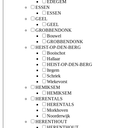
EDEGEM
ESSEN
ESSEN
GEEL
GEEL
GROBBENDONK
Bouwel
GROBBENDONK
HEIST-OP-DEN-BERG
Booischot
Hallaar
HEIST-OP-DEN-BERG
Itegem
Schriek
Wiekevorst
HEMIKSEM
HEMIKSEM
HERENTALS
HERENTALS
Morkhoven
Noorderwijk
HERENTHOUT
HERENTHOUT