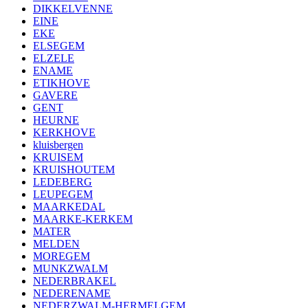
DIKKELVENNE
EINE
EKE
ELSEGEM
ELZELE
ENAME
ETIKHOVE
GAVERE
GENT
HEURNE
KERKHOVE
kluisbergen
KRUISEM
KRUISHOUTEM
LEDEBERG
LEUPEGEM
MAARKEDAL
MAARKE-KERKEM
MATER
MELDEN
MOREGEM
MUNKZWALM
NEDERBRAKEL
NEDERENAME
NEDERZWALM-HERMELGEM