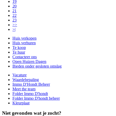
19
20
21
22
23
>>
>|
Huis verkopen
Huis verhuren
Te koop
Te huur
Contacteer ons
Open Huizen Dagen
Bieden onder gesloten omslag
Vacature
Waardebepaling
Immo D'Hondt Beheer
Meet the team
Folder Immo D'hondt
Folder Immo D'hondt beheer
Kleurplaat
Niet gevonden wat je zocht?