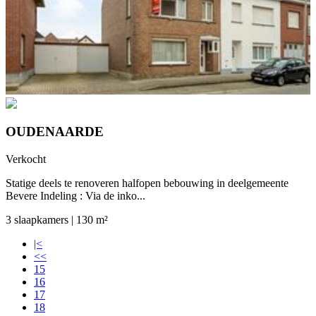
OUDENAARDE
Verkocht
Statige deels te renoveren halfopen bebouwing in deelgemeente
Bevere Indeling : Via de inko...
3 slaapkamers | 130 m²
|<
<<
15
16
17
18