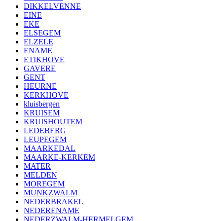
DIKKELVENNE
EINE
EKE
ELSEGEM
ELZELE
ENAME
ETIKHOVE
GAVERE
GENT
HEURNE
KERKHOVE
kluisbergen
KRUISEM
KRUISHOUTEM
LEDEBERG
LEUPEGEM
MAARKEDAL
MAARKE-KERKEM
MATER
MELDEN
MOREGEM
MUNKZWALM
NEDERBRAKEL
NEDERENAME
NEDERZWALM-HERMELGEM