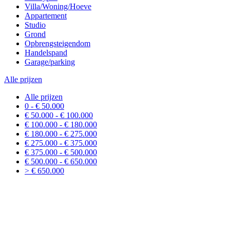
Villa/Woning/Hoeve
Appartement
Studio
Grond
Opbrengsteigendom
Handelspand
Garage/parking
Alle prijzen
Alle prijzen
0 - € 50.000
€ 50.000 - € 100.000
€ 100.000 - € 180.000
€ 180.000 - € 275.000
€ 275.000 - € 375.000
€ 375.000 - € 500.000
€ 500.000 - € 650.000
> € 650.000