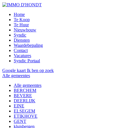
Home
Te Koop
Te Huur
Nieuwbouw
Syndic
Diensten
Waardebepaling
Contact
Vacatures
Syndic Portaal
Google kaart
Ik ben op zoek
Alle gemeentes
Alle gemeentes
BERCHEM
BEVERE
DEERLIJK
EINE
ELSEGEM
ETIKHOVE
GENT
kluisbergen