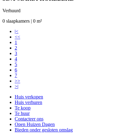
Verhuurd
0 slaapkamers | 0 m²
|<
<<
1
2
3
4
5
6
7
>>
>|
Huis verkopen
Huis verhuren
Te koop
Te huur
Contacteer ons
Open Huizen Dagen
Bieden onder gesloten omslag