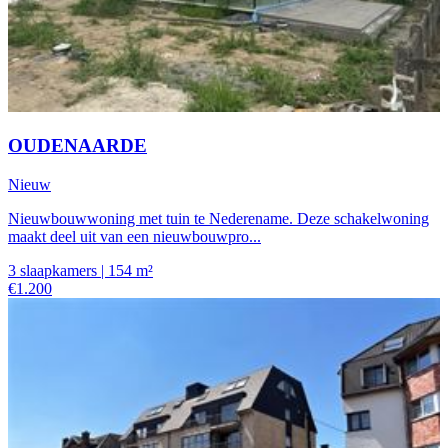
OUDENAARDE
Nieuw
Nieuwbouwwoning met tuin te Nederename. Deze schakelwoning
maakt deel uit van een nieuwbouwpro...
3 slaapkamers | 154 m²
€1.200