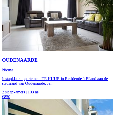
OUDENAARDE
Nieuw
Instapklaar appartement TE HUUR in Residentie 't Eiland aan de
stadsrand van Oudenaarde. Je...
2 slaapkamers | 103 m²
€850