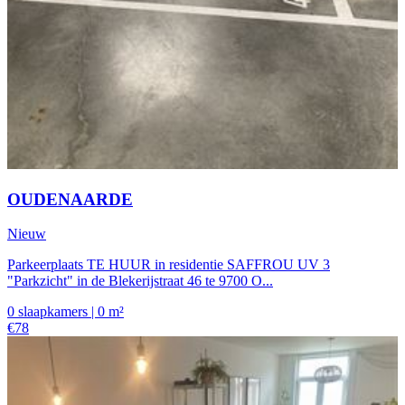
OUDENAARDE
Nieuw
Parkeerplaats TE HUUR in residentie SAFFROU UV 3
"Parkzicht" in de Blekerijstraat 46 te 9700 O...
0 slaapkamers | 0 m²
€78