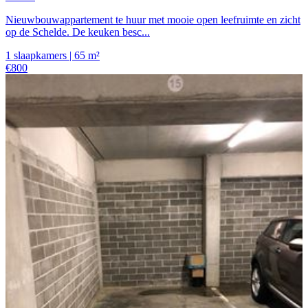
Nieuwbouwappartement te huur met mooie open leefruimte en zicht
op de Schelde. De keuken besc...
1 slaapkamers | 65 m²
€800