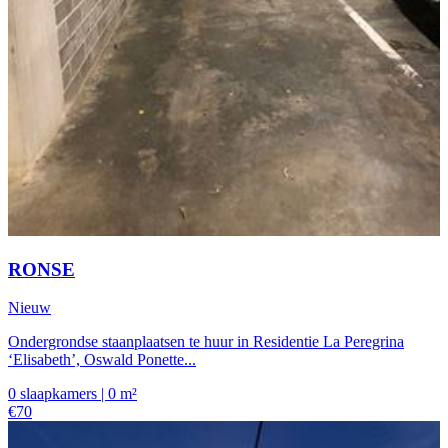
RONSE
Nieuw
Ondergrondse staanplaatsen te huur in Residentie La Peregrina
‘Elisabeth’, Oswald Ponette...
0 slaapkamers | 0 m²
€70