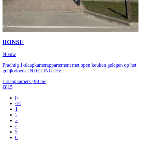
RONSE
Nieuw
Prachtig 1-slaapkamerappartement met open keuken gelegen op het
gelijkvloers. INDELING: He...
1 slaapkamers | 90 m²
€815
|<
<<
1
2
3
4
5
6