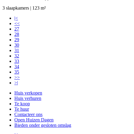
3 slaapkamers | 123 m²
|<
<<
27
28
29
30
31
32
33
34
35
>>
>|
Huis verkopen
Huis verhuren
Te koop
Te huur
Contacteer ons
Open Huizen Dagen
Bieden onder gesloten omslag