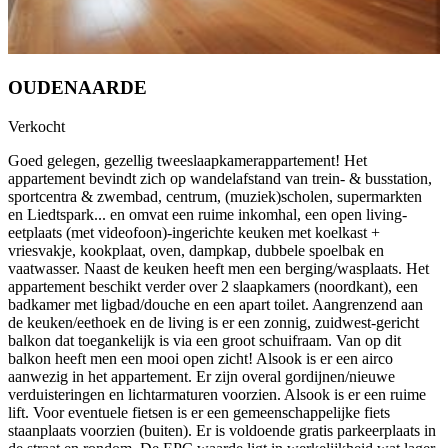
OUDENAARDE
Verkocht
Goed gelegen, gezellig tweeslaapkamerappartement! Het
appartement bevindt zich op wandelafstand van trein- & busstation,
sportcentra & zwembad, centrum, (muziek)scholen, supermarkten
en Liedtspark... en omvat een ruime inkomhal, een open living-
eetplaats (met videofoon)-ingerichte keuken met koelkast +
vriesvakje, kookplaat, oven, dampkap, dubbele spoelbak en
vaatwasser. Naast de keuken heeft men een berging/wasplaats. Het
appartement beschikt verder over 2 slaapkamers (noordkant), een
badkamer met ligbad/douche en een apart toilet. Aangrenzend aan
de keuken/eethoek en de living is er een zonnig, zuidwest-gericht
balkon dat toegankelijk is via een groot schuifraam. Van op dit
balkon heeft men een mooi open zicht! Alsook is er een airco
aanwezig in het appartement. Er zijn overal gordijnen/nieuwe
verduisteringen en lichtarmaturen voorzien. Alsook is er een ruime
lift. Voor eventuele fietsen is er een gemeenschappelijke fiets
staanplaats voorzien (buiten). Er is voldoende gratis parkeerplaats in