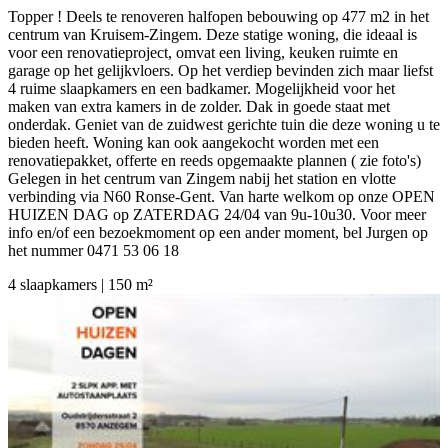
Topper ! Deels te renoveren halfopen bebouwing op 477 m2 in het
centrum van Kruisem-Zingem. Deze statige woning, die ideaal is
voor een renovatieproject, omvat een living, keuken ruimte en
garage op het gelijkvloers. Op het verdiep bevinden zich maar liefst
4 ruime slaapkamers en een badkamer. Mogelijkheid voor het
maken van extra kamers in de zolder. Dak in goede staat met
onderdak. Geniet van de zuidwest gerichte tuin die deze woning u te
bieden heeft. Woning kan ook aangekocht worden met een
renovatiepakket, offerte en reeds opgemaakte plannen ( zie foto's)
Gelegen in het centrum van Zingem nabij het station en vlotte
verbinding via N60 Ronse-Gent. Van harte welkom op onze OPEN
HUIZEN DAG op ZATERDAG 24/04 van 9u-10u30. Voor meer
info en/of een bezoekmoment op een ander moment, bel Jurgen op
het nummer 0471 53 06 18
4 slaapkamers | 150 m²