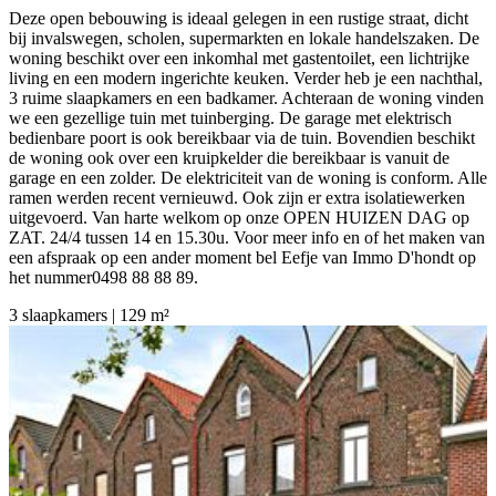
Deze open bebouwing is ideaal gelegen in een rustige straat, dicht
bij invalswegen, scholen, supermarkten en lokale handelszaken. De
woning beschikt over een inkomhal met gastentoilet, een lichtrijke
living en een modern ingerichte keuken. Verder heb je een nachthal,
3 ruime slaapkamers en een badkamer. Achteraan de woning vinden
we een gezellige tuin met tuinberging. De garage met elektrisch
bedienbare poort is ook bereikbaar via de tuin. Bovendien beschikt
de woning ook over een kruipkelder die bereikbaar is vanuit de
garage en een zolder. De elektriciteit van de woning is conform. Alle
ramen werden recent vernieuwd. Ook zijn er extra isolatiewerken
uitgevoerd. Van harte welkom op onze OPEN HUIZEN DAG op
ZAT. 24/4 tussen 14 en 15.30u. Voor meer info en of het maken van
een afspraak op een ander moment bel Eefje van Immo D'hondt op
het nummer0498 88 88 89.
3 slaapkamers | 129 m²