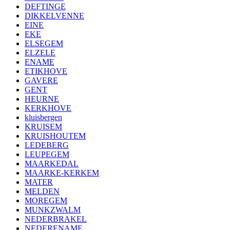
DEFTINGE
DIKKELVENNE
EINE
EKE
ELSEGEM
ELZELE
ENAME
ETIKHOVE
GAVERE
GENT
HEURNE
KERKHOVE
kluisbergen
KRUISEM
KRUISHOUTEM
LEDEBERG
LEUPEGEM
MAARKEDAL
MAARKE-KERKEM
MATER
MELDEN
MOREGEM
MUNKZWALM
NEDERBRAKEL
NEDERENAME