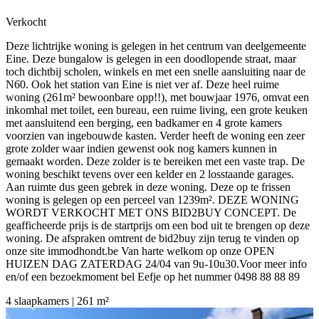
Verkocht
Deze lichtrijke woning is gelegen in het centrum van deelgemeente
Eine. Deze bungalow is gelegen in een doodlopende straat, maar
toch dichtbij scholen, winkels en met een snelle aansluiting naar de
N60. Ook het station van Eine is niet ver af. Deze heel ruime
woning (261m² bewoonbare opp!!), met bouwjaar 1976, omvat een
inkomhal met toilet, een bureau, een ruime living, een grote keuken
met aansluitend een berging, een badkamer en 4 grote kamers
voorzien van ingebouwde kasten. Verder heeft de woning een zeer
grote zolder waar indien gewenst ook nog kamers kunnen in
gemaakt worden. Deze zolder is te bereiken met een vaste trap. De
woning beschikt tevens over een kelder en 2 losstaande garages.
Aan ruimte dus geen gebrek in deze woning. Deze op te frissen
woning is gelegen op een perceel van 1239m². DEZE WONING
WORDT VERKOCHT MET ONS BID2BUY CONCEPT. De
geafficheerde prijs is de startprijs om een bod uit te brengen op deze
woning. De afspraken omtrent de bid2buy zijn terug te vinden op
onze site immodhondt.be Van harte welkom op onze OPEN
HUIZEN DAG ZATERDAG 24/04 van 9u-10u30.Voor meer info
en/of een bezoekmoment bel Eefje op het nummer 0498 88 88 89
4 slaapkamers | 261 m²