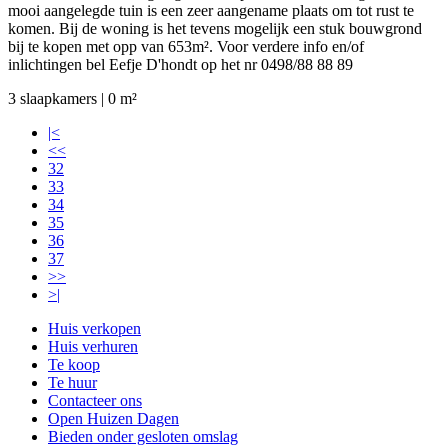
mooi aangelegde tuin is een zeer aangename plaats om tot rust te
komen. Bij de woning is het tevens mogelijk een stuk bouwgrond
bij te kopen met opp van 653m². Voor verdere info en/of
inlichtingen bel Eefje D'hondt op het nr 0498/88 88 89
3 slaapkamers | 0 m²
|<
<<
32
33
34
35
36
37
>>
>|
Huis verkopen
Huis verhuren
Te koop
Te huur
Contacteer ons
Open Huizen Dagen
Bieden onder gesloten omslag