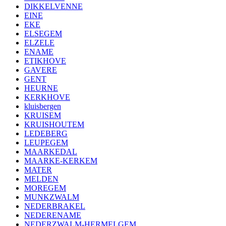
DIKKELVENNE
EINE
EKE
ELSEGEM
ELZELE
ENAME
ETIKHOVE
GAVERE
GENT
HEURNE
KERKHOVE
kluisbergen
KRUISEM
KRUISHOUTEM
LEDEBERG
LEUPEGEM
MAARKEDAL
MAARKE-KERKEM
MATER
MELDEN
MOREGEM
MUNKZWALM
NEDERBRAKEL
NEDERENAME
NEDERZWALM-HERMELGEM