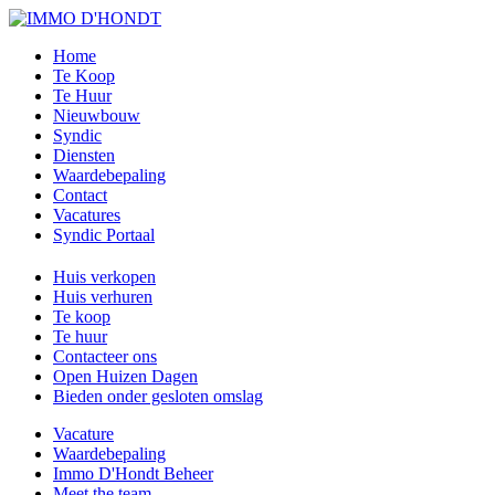
Home
Te Koop
Te Huur
Nieuwbouw
Syndic
Diensten
Waardebepaling
Contact
Vacatures
Syndic Portaal
Huis verkopen
Huis verhuren
Te koop
Te huur
Contacteer ons
Open Huizen Dagen
Bieden onder gesloten omslag
Vacature
Waardebepaling
Immo D'Hondt Beheer
Meet the team