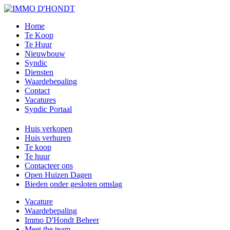
Home
Te Koop
Te Huur
Nieuwbouw
Syndic
Diensten
Waardebepaling
Contact
Vacatures
Syndic Portaal
Huis verkopen
Huis verhuren
Te koop
Te huur
Contacteer ons
Open Huizen Dagen
Bieden onder gesloten omslag
Vacature
Waardebepaling
Immo D'Hondt Beheer
Meet the team