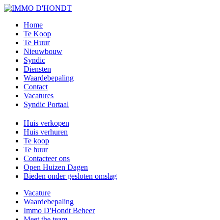
Home
Te Koop
Te Huur
Nieuwbouw
Syndic
Diensten
Waardebepaling
Contact
Vacatures
Syndic Portaal
Huis verkopen
Huis verhuren
Te koop
Te huur
Contacteer ons
Open Huizen Dagen
Bieden onder gesloten omslag
Vacature
Waardebepaling
Immo D'Hondt Beheer
Meet the team