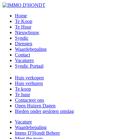
Home
Te Koop
Te Huur
Nieuwbouw
Syndic
Diensten
Waardebepaling
Contact
Vacatures
Syndic Portaal
Huis verkopen
Huis verhuren
Te koop
Te huur
Contacteer ons
Open Huizen Dagen
Bieden onder gesloten omslag
Vacature
Waardebepaling
Immo D'Hondt Beheer
Meet the team