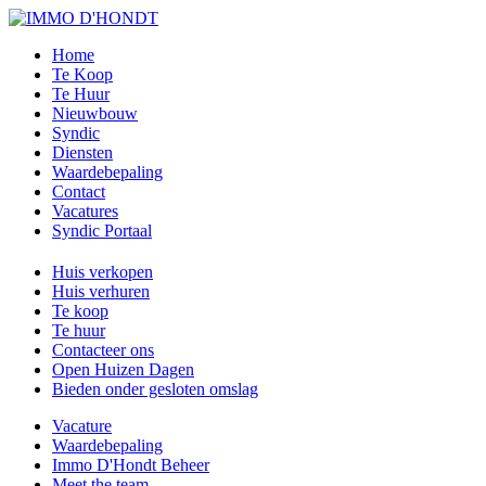
Home
Te Koop
Te Huur
Nieuwbouw
Syndic
Diensten
Waardebepaling
Contact
Vacatures
Syndic Portaal
Huis verkopen
Huis verhuren
Te koop
Te huur
Contacteer ons
Open Huizen Dagen
Bieden onder gesloten omslag
Vacature
Waardebepaling
Immo D'Hondt Beheer
Meet the team