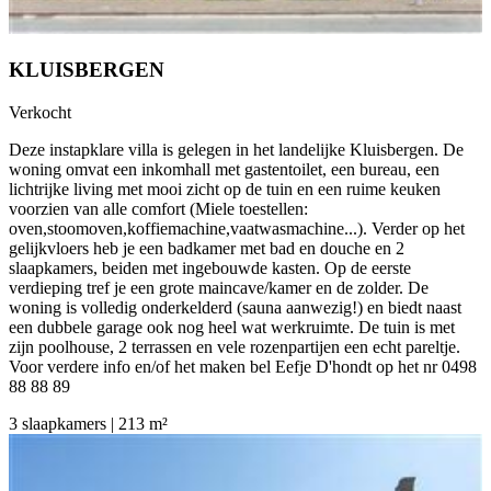
KLUISBERGEN
Verkocht
Deze instapklare villa is gelegen in het landelijke Kluisbergen. De
woning omvat een inkomhall met gastentoilet, een bureau, een
lichtrijke living met mooi zicht op de tuin en een ruime keuken
voorzien van alle comfort (Miele toestellen:
oven,stoomoven,koffiemachine,vaatwasmachine...). Verder op het
gelijkvloers heb je een badkamer met bad en douche en 2
slaapkamers, beiden met ingebouwde kasten. Op de eerste
verdieping tref je een grote maincave/kamer en de zolder. De
woning is volledig onderkelderd (sauna aanwezig!) en biedt naast
een dubbele garage ook nog heel wat werkruimte. De tuin is met
zijn poolhouse, 2 terrassen en vele rozenpartijen een echt pareltje.
Voor verdere info en/of het maken bel Eefje D'hondt op het nr 0498
88 88 89
3 slaapkamers | 213 m²