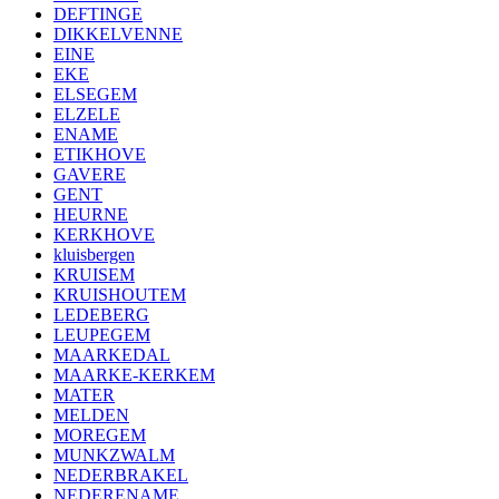
DEFTINGE
DIKKELVENNE
EINE
EKE
ELSEGEM
ELZELE
ENAME
ETIKHOVE
GAVERE
GENT
HEURNE
KERKHOVE
kluisbergen
KRUISEM
KRUISHOUTEM
LEDEBERG
LEUPEGEM
MAARKEDAL
MAARKE-KERKEM
MATER
MELDEN
MOREGEM
MUNKZWALM
NEDERBRAKEL
NEDERENAME