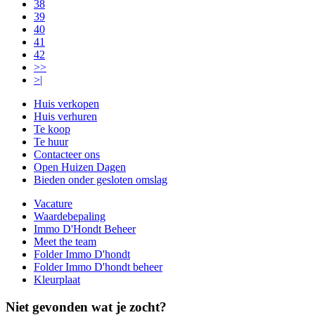
38
39
40
41
42
>>
>|
Huis verkopen
Huis verhuren
Te koop
Te huur
Contacteer ons
Open Huizen Dagen
Bieden onder gesloten omslag
Vacature
Waardebepaling
Immo D'Hondt Beheer
Meet the team
Folder Immo D'hondt
Folder Immo D'hondt beheer
Kleurplaat
Niet gevonden wat je zocht?