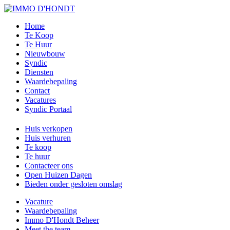
Home
Te Koop
Te Huur
Nieuwbouw
Syndic
Diensten
Waardebepaling
Contact
Vacatures
Syndic Portaal
Huis verkopen
Huis verhuren
Te koop
Te huur
Contacteer ons
Open Huizen Dagen
Bieden onder gesloten omslag
Vacature
Waardebepaling
Immo D'Hondt Beheer
Meet the team