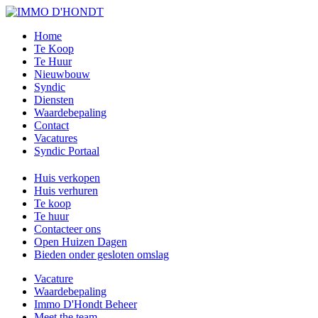
Home
Te Koop
Te Huur
Nieuwbouw
Syndic
Diensten
Waardebepaling
Contact
Vacatures
Syndic Portaal
Huis verkopen
Huis verhuren
Te koop
Te huur
Contacteer ons
Open Huizen Dagen
Bieden onder gesloten omslag
Vacature
Waardebepaling
Immo D'Hondt Beheer
Meet the team